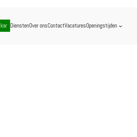
skar
Diensten
Over ons
Contact
Vacatures
Openingstijden